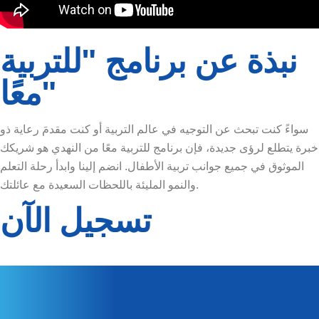
نبذة عن برنامج "للتربية
معًا"
سواءً كنت تبحث عن التوجيه في عالم التربية أو كنت مقدمَ رعاية ذو
خبرة يتطلع لرؤى جديدة، فإن برنامج للتربية معًا من النهدي هو شريكك
الموثوق في جميع جوانب تربية الأطفال. انضم إلينا وابدأ رحلة التعلم
والنمو المليئة باللحظات السعيدة مع عائلتك.
تسجيل الآن