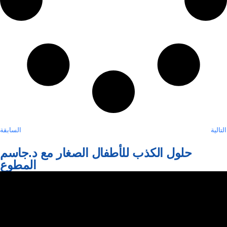
التالية
السابقة
حلول الكذب للأطفال الصغار مع د.جاسم
المطوع