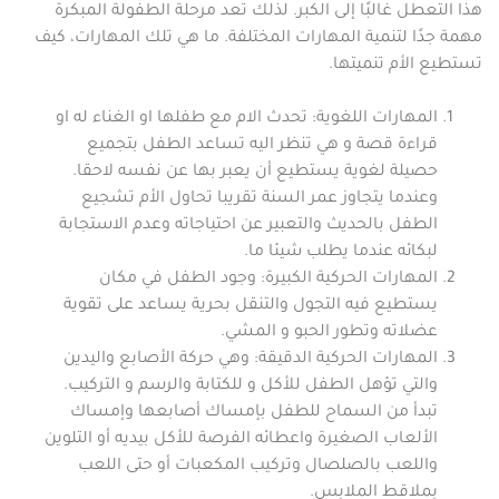
هذا التعطل غالبًا إلى الكبر. لذلك تعد مرحلة الطفولة المبكرة
مهمة جدًا لتنمية المهارات المختلفة. ما هي تلك المهارات، كيف
تستطيع الأم تنميتها.
المهارات اللغوية: تحدث الام مع طفلها او الغناء له او
قراءة قصة و هي تنظر اليه تساعد الطفل بتجميع
حصيلة لغوية يستطيع أن يعبر بها عن نفسه لاحقا.
وعندما يتجاوز عمر السنة تقريبا تحاول الأم تشجيع
الطفل بالحديث والتعبير عن احتياجاته وعدم الاستجابة
لبكائه عندما يطلب شيئا ما.
المهارات الحركية الكبيرة: وجود الطفل في مكان
يستطيع فيه التجول والتنقل بحرية يساعد على تقوية
عضلاته وتطور الحبو و المشي.
المهارات الحركية الدقيقة: وهي حركة الأصابع واليدين
والتي تؤهل الطفل للأكل و للكتابة والرسم و التركيب.
تبدأ من السماح للطفل بإمساك أصابعها وإمساك
الألعاب الصغيرة واعطائه الفرصة للأكل بيديه أو التلوين
واللعب بالصلصال وتركيب المكعبات أو حتى اللعب
بملاقط الملابس.