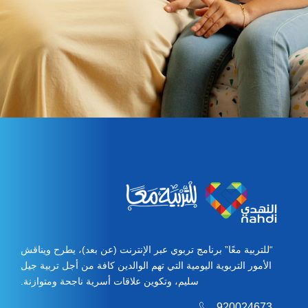
“للتربية معًا” برنامج تربوي عبر الإنترنت (عن بعد)، يطرح ويناقش
الأمور التربوية اليومية التي تهم الوالدين كافة من أجل تربية جيل
سليم، وتكوين علاقات أسرية ناجحة ومتوازنة.
920024673