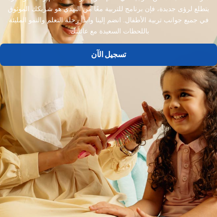
يتطلع لرؤى جديدة، فإن برنامج للتربية معًا من النهدي هو شريكك الموثوق
في جميع جوانب تربية الأطفال. انضم إلينا وابدأ رحلة التعلم والنمو المليئة
باللحظات السعيدة مع عائلتك.
تسجيل الآن