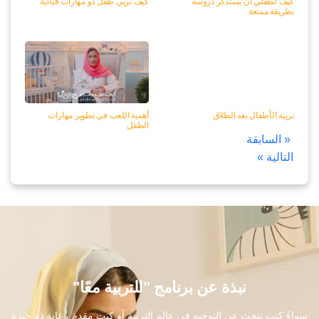
كيف لطفلي أن يستذكر دروسه
كيف نربي طفل ذو مهارات قيادية
بطريقة ممتعة
تربية الأطفال بعد الطلاق
أهمية اللعب في تطوير مهارات
الطفل
« السابقة
التالية »
نبذة عن برنامج "للتربية معًا"
سواءً كنت تبحث عن التوجيه في عالم التربية أو كنت مقدمَ رعاية ذو خبرة