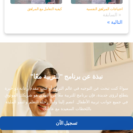
احتياجات المراهق النفسية
كيفية التعامل مع المراهق
« السابقة
التالية »
نبذة عن برنامج "للتربية معًا"
سواءً كنت تبحث عن التوجيه في عالم التربية أو كنت مقدمَ رعاية ذو خبرة
يتطلع لرؤى جديدة، فإن برنامج للتربية معًا من النهدي هو شريكك الموثوق
في جميع جوانب تربية الأطفال. انضم إلينا وابدأ رحلة التعلم والنمو المليئة
باللحظات السعيدة مع عائلتك.
تسجيل الآن