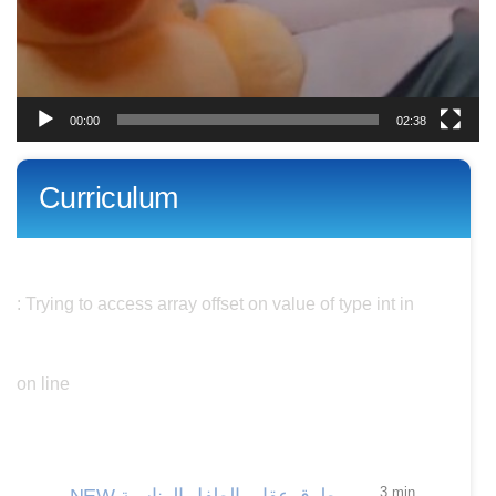
00:00
02:38
Curriculum
Warning
: Trying to access array offset on value of type int in
/nas/content/live/parentdev/wp-
content/themes/streamit/single-episode.php
on line
350
3 min