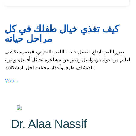
كيف تغذي خيال طفلك في كل
مراحل حياته
يعزز اللعب ابداع الطفل خاصة اللعب التخيلي، فمنه يستكشف
العالم من حوله، ويتواصل ويعبر عن مشاعره بشكل أفضل، ويقوم
باكتشاف طرق وأفكار مختلفة لحل المشكلات
المشكلة:
More...
تدخل الأهل في لعب الأطفال وفرض مسميات وطرق لعب تحد
من خيال الطفل
الحل:
كيف انمي خيال طفلي باللعب؟
Dr. Alaa Nassif
منحه مساحة لاختيار طريقة اللعب – اللعب التمثيلي (تمثيل
المدرسة، زيارات عائلية، قصة قرأها، تمثيل انهم حيوانات)