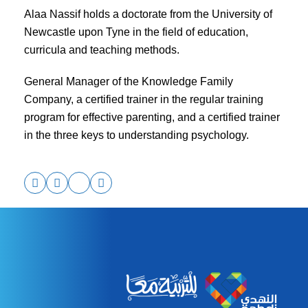
الطيران، التحليق في الفضاء، الرقص، اصدار او تقمص أصوات
مختلفة، اللعب بالرمل او الصلصال او العجينة و الحفر والصب
Alaa Nassif holds a doctorate from the University of
حسب ما يتخيلون
Newcastle upon Tyne in the field of education,
السماح له باستخدام الألعاب بطريقته – استخدام المكنسة على
أنها حصان او سنارة
curricula and teaching methods.
قراءة القصص- القراءة ومشاركته قصص عن أماكن جميلة
ومخلوقات مختلفة تساعد في تنمية خيالهم
السماح له بصناعة العاب من أدوات في المنزل – كصناديق صغيرة
General Manager of the Knowledge Family
او اعواد خشب يصنعوا فيها أدوات موسيقية أو فنية ويستخدمها في
Company, a certified trainer in the regular training
الغناء واللعب
عدم فرض حدود في طريقة اللعب التخيلي والإبداعي- الا ان كانت
program for effective parenting, and a certified trainer
طريقة اللعب فيها خطر على الطفل
مشاركته اللعب بطريقته وطرح أسئلة فضولية – تساعد الأسئلة
in the three keys to understanding psychology.
الفضولية على تنمية إبداع الطفل في اللعب واكتشاف حلول
لأفكارهم والصعوبات التي تواجهه “ماذا ستستخدم لبناء مركبة
الفضاء ياترى؟”
السماح للطفل باللعب في الخارج والاحتكاك بالطبيعة – تساعد
بشكل كبير على تنمية الخيال، مثلا عند تأمل الطفل للسحب على
أنها أشكال، أو جمع أغصان صغيرة وأوراق شجر لبناء شيء في
مخيلته
الاستماع لخيال الطفل وقصصه – اظهار الاهتمام والفضول
لمعرفة ما يفكر أو يلعب به الطفل والحوار معه على ما يدور في
مخيلته بقول “ان كانت لديك هذه القدوة، ماذا ستفعل؟”