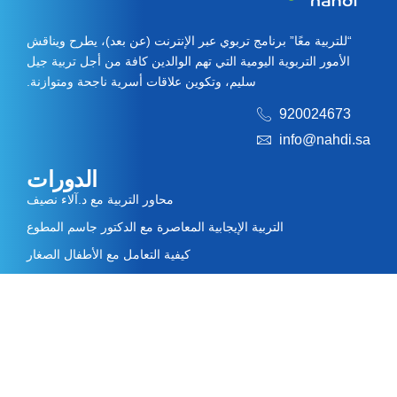
“للتربية معًا” برنامج تربوي عبر الإنترنت (عن بعد)، يطرح ويناقش
الأمور التربوية اليومية التي تهم الوالدين كافة من أجل تربية جيل
سليم، وتكوين علاقات أسرية ناجحة ومتوازنة.
920024673
info@nahdi.sa
الدورات
محاور التربية مع د.آلاء نصيف
التربية الإيجابية المعاصرة مع الدكتور جاسم المطوع
كيفية التعامل مع الأطفال الصغار
رحلة التربية مع خبيرات كابتن ماما الأخصائيات
رحلة التربية مع خبيرات كابتن ماما الأخصائيات
روابط سريعة
من نحن
الخبراء