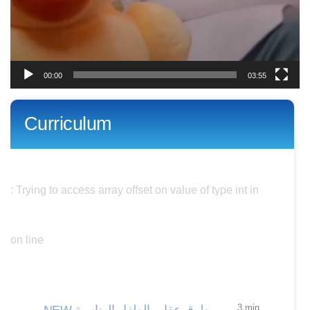
00:00
03:55
Curriculum
Warning
: Trying to access array offset on value of type int in
/nas/content/live/parentdev/wp-
content/themes/streamit/single-episode.php
on line
350
3 min