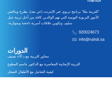
“للتربية معًا” برنامج تربوي عبر الإنترنت (عن بعد)، يطرح ويناقش
الأمور التربوية اليومية التي تهم الوالدين كافة من أجل تربية جيل
سليم، وتكوين علاقات أسرية ناجحة ومتوازنة.
920024673
info@nahdi.sa
الدورات
محاور التربية مع د.آلاء نصيف
التربية الإيجابية المعاصرة مع الدكتور جاسم المطوع
كيفية التعامل مع الأطفال الصغار
رحلة التربية مع خبيرات كابتن ماما الأخصائيات
رحلة التربية مع خبيرات كابتن ماما الأخصائيات
روابط سريعة
من نحن
الخبراء