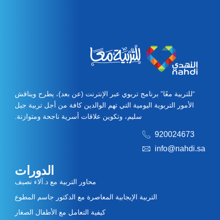
“للتربية معًا” برنامج تربوي عبر الإنترنت (عن بعد)، يطرح ويناقش
الأمور التربوية اليومية التي تهم الوالدين كافة من أجل تربية جيل
سليم، وتكوين علاقات أسرية ناجحة ومتوازنة.
920024673
info@nahdi.sa
الدورات
محاور التربية مع د.آلاء نصيف
التربية الإيجابية المعاصرة مع الدكتور جاسم المطوع
كيفية التعامل مع الأطفال الصغار